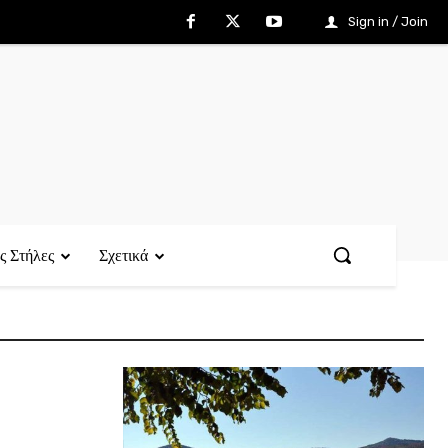
Sign in / Join
ς Στήλες
Σχετικά