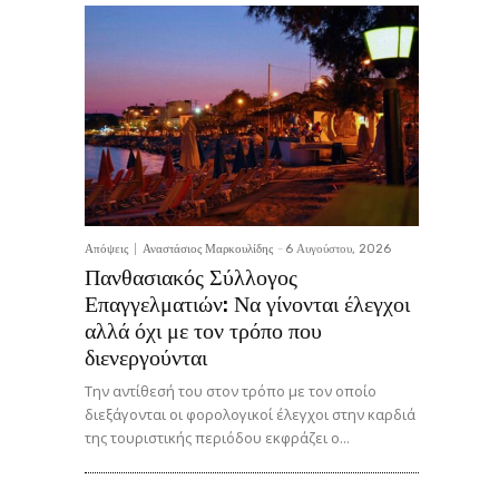
Απόψεις
Αναστάσιος Μαρκουλίδης
-
6 Αυγούστου, 2026
Πανθασιακός Σύλλογος
Επαγγελματιών: Να γίνονται έλεγχοι
αλλά όχι με τον τρόπο που
διενεργούνται
Την αντίθεσή του στον τρόπο με τον οποίο
διεξάγονται οι φορολογικοί έλεγχοι στην καρδιά
της τουριστικής περιόδου εκφράζει ο...