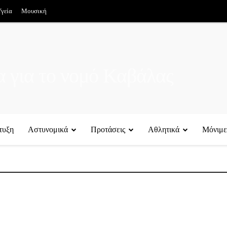
γεία
Μουσική
έα για το νομό Καβάλας
τυξη
Αστυνομικά
Προτάσεις
Αθλητικά
Μόνιμε