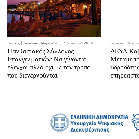
Απόψεις
Αναστάσιος Μαρκουλίδης
-
6 Αυγούστου, 2026
Κοινωνία
Αναστά
Πανθασιακός Σύλλογος
ΔΕΥΑ Καβ
Επαγγελματιών: Να γίνονται
Μεταμεσο
έλεγχοι αλλά όχι με τον τρόπο
υδροδότησ
που διενεργούνται
επηρεαστ