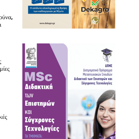
ούνα,
ι
ς
μίες
κές