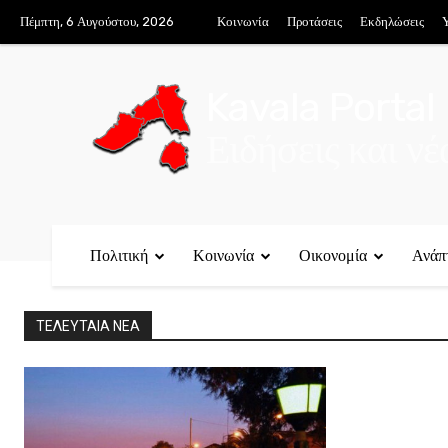
Πέμπτη, 6 Αυγούστου, 2026
Κοινωνία
Προτάσεις
Εκδηλώσεις
Υ
Kavala Portal
Ειδήσεις και ν
Πολιτική
Κοινωνία
Οικονομία
Ανάπ
ΤΕΛΕΥΤΑΙΑ ΝΕΑ