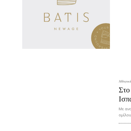
Αθλητικ
Στο
Ισπ
Με ανα
ομίλου