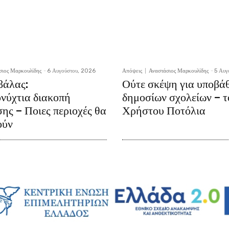
σιος Μαρκουλίδης
-
6 Αυγούστου, 2026
Απόψεις
Αναστάσιος Μαρκουλίδης
-
5 Αυγ
άλας:
Ούτε σκέψη για υποβά
νύχτια διακοπή
δημοσίων σχολείων – τ
ης – Ποιες περιοχές θα
Χρήστου Ποτόλια
ούν